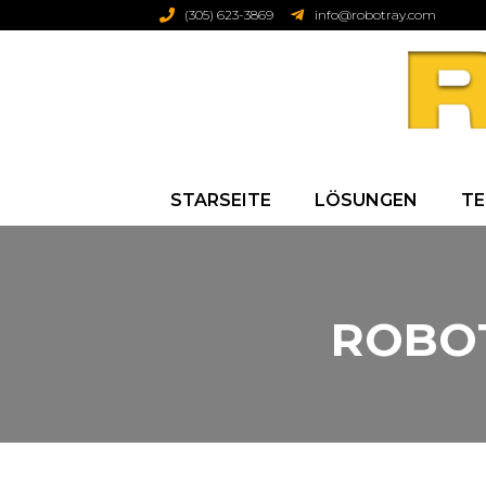
(305) 623-3869
info@robotray.com
STARSEITE
LÖSUNGEN
TE
ROBOT