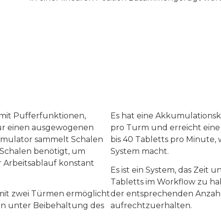
it Pufferfunktionen,
Es hat eine Akkumulationska
für einen ausgewogenen
pro Turm und erreicht eine
kumulator sammelt Schalen
bis 40 Tabletts pro Minute,
se Schalen benötigt, um
System macht.
 Arbeitsablauf konstant
Es ist ein System, das Zeit un
Tabletts im Workflow zu h
mit zwei Türmen ermöglicht
der entsprechenden Anzahl
on unter Beibehaltung des
aufrechtzuerhalten.