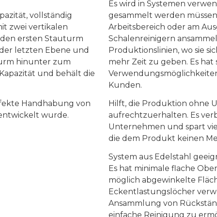
Es wird in Systemen verwen
zität, vollständig
gesammelt werden müssen, d
t zwei vertikalen
Arbeitsbereich oder am Au
 den ersten Stauturm
Schalenreinigern ansammel
f der letzten Ebene und
Produktionslinien, wo sie 
urm hinunter zum
mehr Zeit zu geben. Es hat s
Kapazität und behält die
Verwendungsmöglichkeiten 
Kunden.
perfekte Handhabung von
Hilft, die Produktion ohn
entwickelt wurde.
aufrechtzuerhalten. Es verb
Unternehmen und spart viel
die dem Produkt keinen Me
System aus Edelstahl geeign
Es hat minimale flache Oberf
möglich abgewinkelte Fläc
Eckentlastungslöcher verw
Ansammlung von Rückständ
einfache Reinigung zu ermö