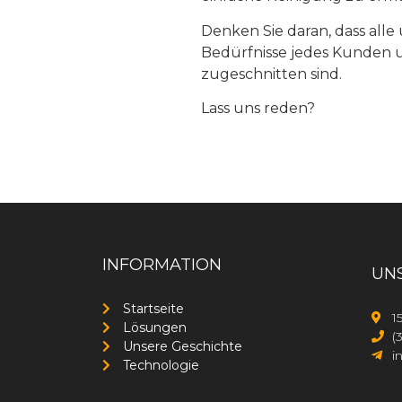
Denken Sie daran, dass alle
Bedürfnisse jedes Kunden
zugeschnitten sind.
Lass uns reden?
INFORMATION
UN
Startseite
1
Lösungen
(
Unsere Geschichte
i
Technologie