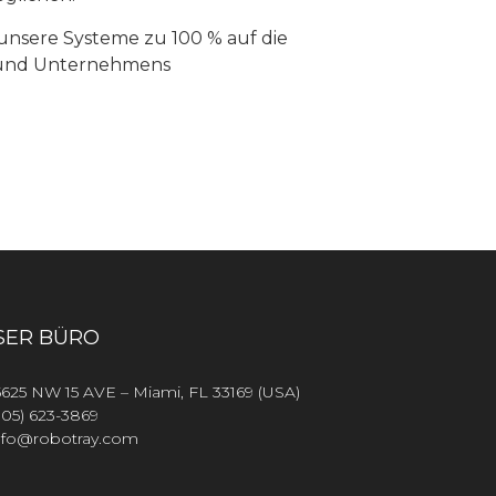
 unsere Systeme zu 100 % auf die
 und Unternehmens
SER BÜRO
5625 NW 15 AVE – Miami, FL 33169 (USA)
305) 623-3869
nfo@robotray.com